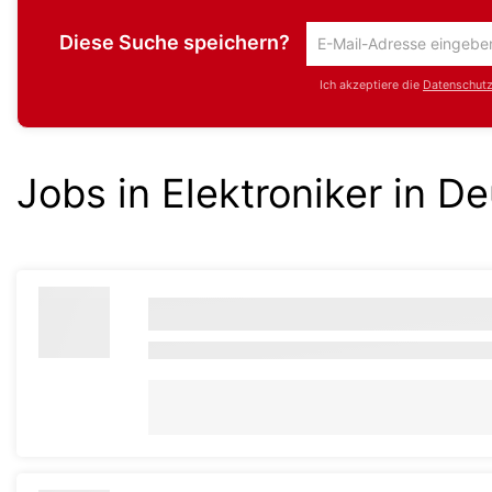
Diese Suche speichern?
Um
die
Ich akzeptiere die
Datenschutzr
aktuelle
Suche
zu
speichern
Jobs in Elektroniker in D
gib
deine
Emailadresse
ein