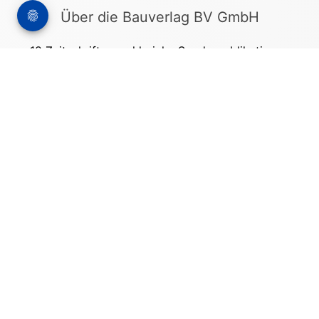
Über die Bauverlag BV GmbH
18 Zeitschriften, zahlreiche Sonderpublikationen
und Online-Angebote werden von rund 135
Mitarbeitern am Hauptsitz in Gütersloh sowie in
unseren Geschäftsstellen in Berlin und München
produziert. Damit sind wir der größte Anbieter
von Fachinformationen der Baubranche im
deutschsprachigen Raum.
Kontakt
Bauverlag BV GmbH
Friedrich-Ebert-Straße 62
33330 Gütersloh
Tel: +49 (0) 5241 2151 - 3000
stellenmarkt@bauverlag.de