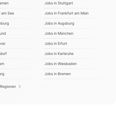
amen
Jobs in
Stuttgart
l am See
Jobs in
Frankfurt am Main
nburg
Jobs in
Augsburg
und
Jobs in
München
ver
Jobs in
Erfurt
dorf
Jobs in
Karlsruhe
am
Jobs in
Wiesbaden
urg
Jobs in
Bremen
 Regionen