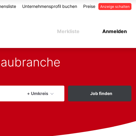
ensliste
Unternehmensprofil buchen
Preise
Anzeige schalten
Merkliste
Anmelden
 Baubranche
aktuellen Ort verwenden
+ Umkreis
Job finden