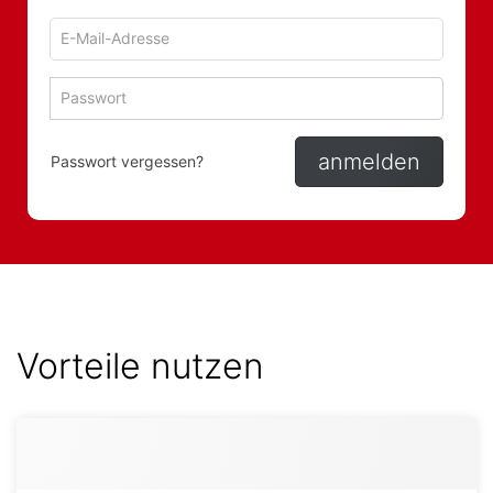
E-
Mail-
Adresse
Passwort
Passwort 
zum
zum
Anmelden
Anmelden
anmelden
Passwort vergessen?
Vorteile nutzen