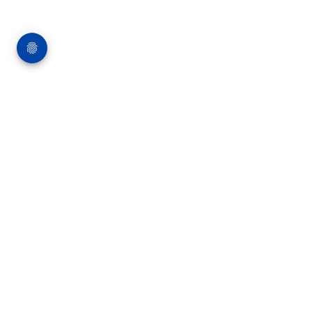
Über die Bauverlag BV GmbH
18 Zeitschriften, zahlreiche Sonderpublikationen
und Online-Angebote werden von rund 135
Mitarbeitern am Hauptsitz in Gütersloh sowie in
unseren Geschäftsstellen in Berlin und München
produziert. Damit sind wir der größte Anbieter
von Fachinformationen der Baubranche im
deutschsprachigen Raum.