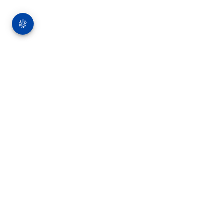
Über die Bauverlag BV GmbH
18 Zeitschriften, zahlreiche Sonderpublikationen
und Online-Angebote werden von rund 135
Mitarbeitern am Hauptsitz in Gütersloh sowie in
unseren Geschäftsstellen in Berlin und München
produziert. Damit sind wir der größte Anbieter
von Fachinformationen der Baubranche im
deutschsprachigen Raum.
Kontakt