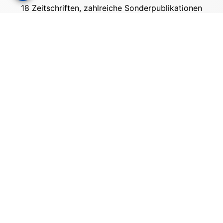
18 Zeitschriften, zahlreiche Sonderpublikationen
und Online-Angebote werden von rund 135
Mitarbeitern am Hauptsitz in Gütersloh sowie in
unseren Geschäftsstellen in Berlin und München
produziert. Damit sind wir der größte Anbieter
von Fachinformationen der Baubranche im
deutschsprachigen Raum.
Kontakt
Bauverlag BV GmbH
Friedrich-Ebert-Straße 62
33330 Gütersloh
Tel: +49 (0) 5241 2151 - 3000
stellenmarkt@bauverlag.de