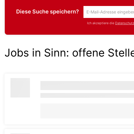
Diese Suche speichern?
Um
die
Ich akzeptiere die
Datenschutzr
aktuelle
Suche
zu
speichern
Jobs in Sinn:
offene Stell
gib
deine
Emailadresse
ein